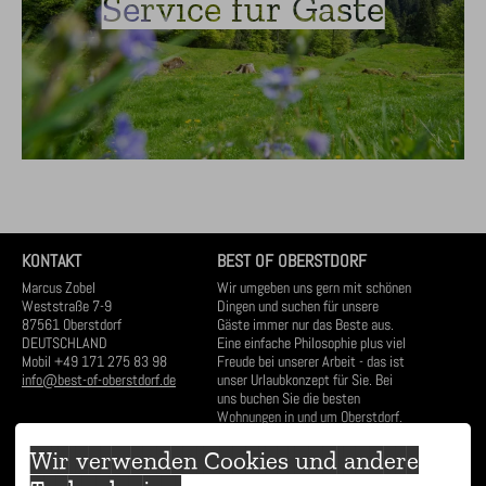
Service für Gäste
KONTAKT
BEST OF OBERSTDORF
Marcus Zobel
Wir umgeben uns gern mit schönen
Weststraße 7-9
Dingen und suchen für unsere
87561 Oberstdorf
Gäste immer nur das Beste aus.
DEUTSCHLAND
Eine einfache Philosophie plus viel
Mobil
+49 171 275 83 98
Freude bei unserer Arbeit - das ist
info@best-of-oberstdorf.de
unser Urlaubkonzept für Sie. Bei
uns buchen Sie die besten
Wohnungen in und um Oberstdorf.
UNSER VERMIETUNGSBÜRO
ÖFFNUNGSZEITEN
Wir verwenden Cookies und andere
Besuchen Sie uns gern in unserem
Mo - Fr
10:00-17:00