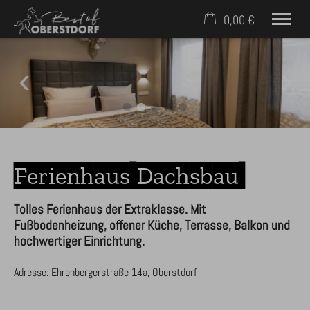
0,00 €
×
24. bis 31. August
Warenkorb ist leer
2 Erwachsene
Häuser & Ferienwohnungen
Service für Gäste
Ferienhaus Dachsbau
Für Eigentümer
Kontakt
Tolles Ferienhaus der Extraklasse. Mit
Fußbodenheizung, offener Küche, Terrasse, Balkon und
Mobil: +49 (0) 171 2758398
hochwertiger Einrichtung.
Adresse: Ehrenbergerstraße 14a, Oberstdorf