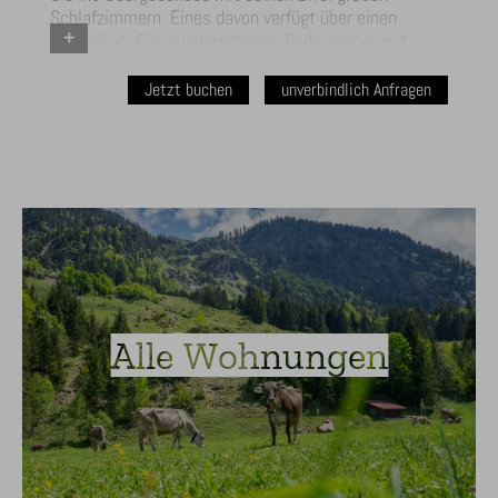
Schlafzimmern. Eines davon verfügt über einen
Südbalkon. Ein wunderschönes Badezimmer mit
ebenerdiger Dusche und Fußbodenheizung runden das
Angebot ab. Im Dachgeschoss haben wir für Sie ein
Jetzt buchen
unverbindlich Anfragen
großes Studio mit Doppelbett und Schlafsofa bereit
gestellt. Ein weiteres Badezimmer mit Badewanne
ist gleich nebenan. Zum Haus gehören ein Kfz
Stellplatz direkt vor dem Haus und ein weiterer in der
Tiefgarage. E-Bikes können auch in der Tiefgarage
untergebracht werden. Natürlich haben wir von Mai
bis November für unsere Gäste die Bergbahnen
inklusive. Freuen Sie sich auf eine schöne Zeit in
Oberstdorf.
Alle Wohnungen