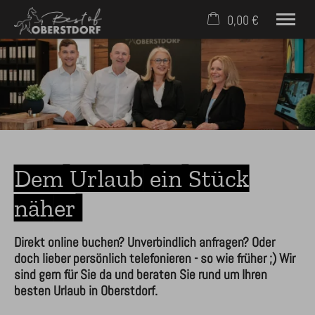
0,00 €
×
21. bis 28. August
Warenkorb ist leer
2 Erwachsene
Häuser & Ferienwohnungen
Service für Gäste
Dem Urlaub ein Stück
Für Eigentümer
Kontakt
näher
Mobil: +49 (0) 171 2758398
Direkt online buchen? Unverbindlich anfragen? Oder
doch lieber persönlich telefonieren - so wie früher ;) Wir
sind gern für Sie da und beraten Sie rund um Ihren
besten Urlaub in Oberstdorf.