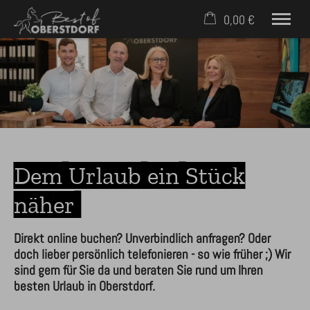
0,00 €
×
23. bis 30. August
Warenkorb ist leer
2 Erwachsene
Häuser & Ferienwohnungen
Service für Gäste
Dem Urlaub ein Stück
Für Eigentümer
Kontakt
näher
Mobil: +49 (0) 171 2758398
Direkt online buchen? Unverbindlich anfragen? Oder
doch lieber persönlich telefonieren - so wie früher ;) Wir
sind gern für Sie da und beraten Sie rund um Ihren
besten Urlaub in Oberstdorf.