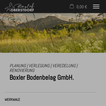
0,00 €
×
Warenkorb ist leer
Häuser & Ferienwohnungen
Service für Gäste
Für Eigentümer
Kontakt
Mobil: +49 (0) 171 2758398
PLANUNG | VERLEGUNG | VEREDELUNG |
RENOVIERUNG
Boxler Bodenbelag GmbH.
MERKMALE