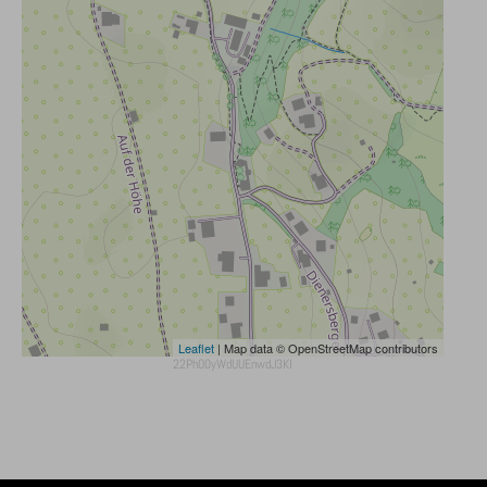
Leaflet
| Map data © OpenStreetMap contributors
22PhO0yWdUUEnwdJ3KI