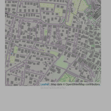
Leaflet
| Map data © OpenStreetMap contributors
QLIkxa7aZB3LxN1r7eJ