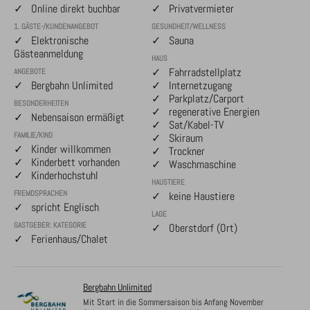
✓ Online direkt buchbar
✓ Privatvermieter
1. GÄSTE-/KUNDENANGEBOT
GESUNDHEIT/WELLNESS
✓ Elektronische
✓ Sauna
Gästeanmeldung
HAUS
✓ Fahrradstellplatz
ANGEBOTE
✓ Bergbahn Unlimited
✓ Internetzugang
✓ Parkplatz/Carport
BESONDERHEITEN
✓ regenerative Energien
✓ Nebensaison ermäßigt
✓ Sat/Kabel-TV
FAMILIE/KIND
✓ Skiraum
✓ Kinder willkommen
✓ Trockner
✓ Kinderbett vorhanden
✓ Waschmaschine
✓ Kinderhochstuhl
HAUSTIERE
FREMDSPRACHEN
✓ keine Haustiere
✓ spricht Englisch
LAGE
GASTGEBER: KATEGORIE
✓ Oberstdorf (Ort)
✓ Ferienhaus/Chalet
Bergbahn Unlimited
Mit Start in die Sommersaison bis Anfang November