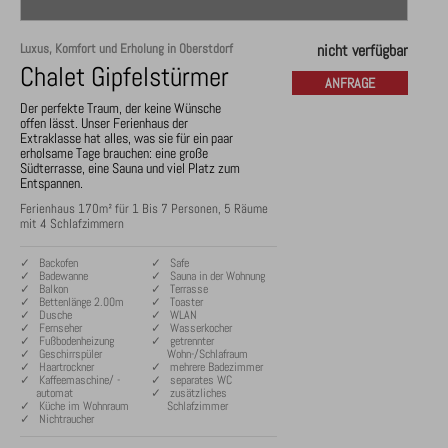
Luxus, Komfort und Erholung in Oberstdorf
nicht verfügbar
Chalet Gipfelstürmer
ANFRAGE
Der perfekte Traum, der keine Wünsche
offen lässt. Unser Ferienhaus der
Extraklasse hat alles, was sie für ein paar
erholsame Tage brauchen: eine große
Südterrasse, eine Sauna und viel Platz zum
Entspannen.
Ferienhaus 170m² für 1 Bis 7 Personen, 5 Räume
mit 4 Schlafzimmern
✓ Backofen
✓ Safe
✓ Badewanne
✓ Sauna in der Wohnung
✓ Balkon
✓ Terrasse
✓ Bettenlänge 2.00m
✓ Toaster
✓ Dusche
✓ WLAN
✓ Fernseher
✓ Wasserkocher
✓ Fußbodenheizung
✓ getrennter
✓ Geschirrspüler
Wohn-/Schlafraum
✓ Haartrockner
✓ mehrere Badezimmer
✓ Kaffeemaschine/ -
✓ separates WC
automat
✓ zusätzliches
✓ Küche im Wohnraum
Schlafzimmer
✓ Nichtraucher