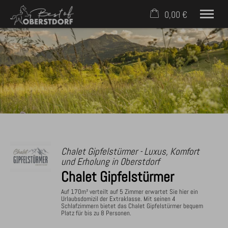
0,00 €
×
Warenkorb ist leer
Häuser & Ferienwohnungen
Service für Gäste
Für Eigentümer
Kontakt
Mobil: +49 (0) 171 2758398
Chalet Gipfelstürmer - Luxus, Komfort
und Erholung in Oberstdorf
Chalet Gipfelstürmer
Auf 170m² verteilt auf 5 Zimmer erwartet Sie hier ein
Urlaubsdomizil der Extraklasse. Mit seinen 4
Schlafzimmern bietet das Chalet Gipfelstürmer bequem
Platz für bis zu 8 Personen.