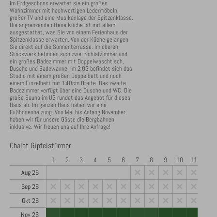
Im Erdgeschoss erwartet sie ein großes 
Wohnzimmer mit hochwertigen Ledermöbeln, 
großer TV und eine Musikanlage der Spitzenklasse. 
Die angrenzende offene Küche ist mit allem 
ausgestattet, was Sie von einem Ferienhaus der 
Spitzenklasse erwarten. Von der Küche gelangen 
Sie direkt auf die Sonnenterrasse. Im oberen 
Stockwerk befinden sich zwei Schlafzimmer und 
ein großes Badezimmer mit Doppelwaschtisch, 
Dusche und Badewanne. Im 2.OG befindet sich das 
Studio mit einem großen Doppelbett und noch 
einem Einzelbett mit 140cm Breite. Das zweite 
Badezimmer verfügt über eine Dusche und WC. Die 
große Sauna im UG rundet das Angebot für dieses 
Haus ab. Im ganzen Haus haben wir eine 
Fußbodenheizung. Von Mai bis Anfang November, 
haben wir für unsere Gäste die Bergbahnen 
inklusive. Wir freuen uns auf Ihre Anfrage!
Chalet Gipfelstürmer
1
2
3
4
5
6
7
8
9
10
11
12
Aug 26
Sep 26
Okt 26
Nov 26