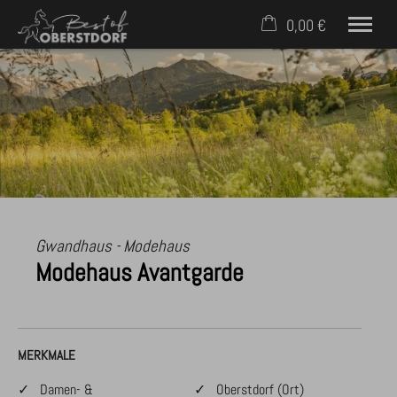
0,00 €
×
Warenkorb ist leer
Häuser & Ferienwohnungen
Service für Gäste
Für Eigentümer
Kontakt
Mobil: +49 (0) 171 2758398
Gwandhaus - Modehaus
Modehaus Avantgarde
MERKMALE
✓ Damen- &
✓ Oberstdorf (Ort)