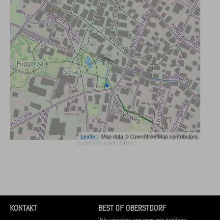
Leaflet
| Map data © OpenStreetMap contributors
GmjM2VmDxiQtBVdYN90
KONTAKT
BEST OF OBERSTDORF